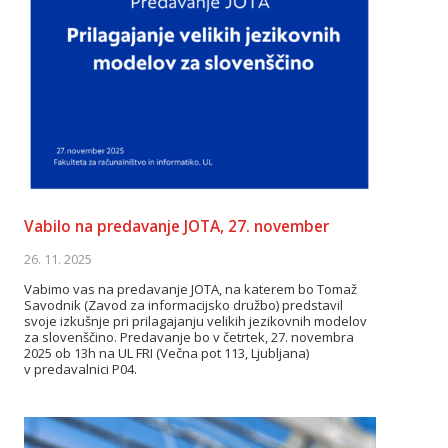
Vabilo na predavanje JOTA, 27. november
26. 11. 2025
Vabimo vas na predavanje JOTA, na katerem bo Tomaž
Savodnik (Zavod za informacijsko družbo) predstavil
svoje izkušnje pri prilagajanju velikih jezikovnih modelov
za slovenščino. Predavanje bo v četrtek, 27. novembra
2025 ob 13h na UL FRI (Večna pot 113, Ljubljana)
v predavalnici P04.