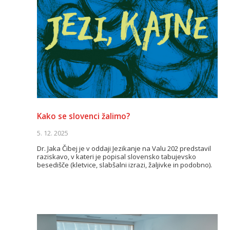
Kako se slovenci žalimo?
5. 12. 2025
Dr. Jaka Čibej je v oddaji Jezikanje na Valu 202 predstavil
raziskavo, v kateri je popisal slovensko tabujevsko
besedišče (kletvice, slabšalni izrazi, žaljivke in podobno).