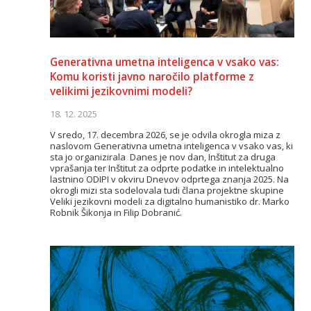
Generativna umetna inteligenca v vsako vas:
Komu koristi javno naročilo platforme z
velikimi jezikovnimi modeli?
18. 12. 2025
V sredo, 17. decembra 2026, se je odvila okrogla miza z
naslovom Generativna umetna inteligenca v vsako vas, ki
sta jo organizirala Danes je nov dan, Inštitut za druga
vprašanja ter Inštitut za odprte podatke in intelektualno
lastnino ODIPI v okviru Dnevov odprtega znanja 2025. Na
okrogli mizi sta sodelovala tudi člana projektne skupine
Veliki jezikovni modeli za digitalno humanistiko dr. Marko
Robnik Šikonja in Filip Dobranić.