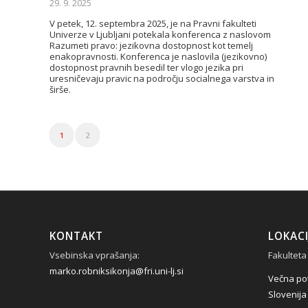
29. 9. 2025
V petek, 12. septembra 2025, je na Pravni fakulteti
Univerze v Ljubljani potekala konferenca z naslovom
Razumeti pravo: jezikovna dostopnost kot temelj
enakopravnosti. Konferenca je naslovila (jezikovno)
dostopnost pravnih besedil ter vlogo jezika pri
uresničevaju pravic na področju socialnega varstva in
širše.
1
2
KONTAKT
LOKACI
Vsebinska vprašanja:
Fakulteta
marko.robniksikonja@fri.uni-lj.si
Večna pot
Slovenija