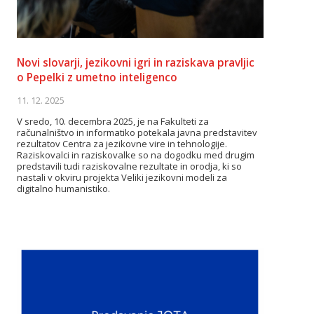
Novi slovarji, jezikovni igri in raziskava pravljic
o Pepelki z umetno inteligenco
11. 12. 2025
V sredo, 10. decembra 2025, je na Fakulteti za
računalništvo in informatiko potekala javna predstavitev
rezultatov Centra za jezikovne vire in tehnologije.
Raziskovalci in raziskovalke so na dogodku med drugim
predstavili tudi raziskovalne rezultate in orodja, ki so
nastali v okviru projekta Veliki jezikovni modeli za
digitalno humanistiko.