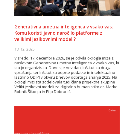
Generativna umetna inteligenca v vsako vas:
Komu koristi javno naročilo platforme z
velikimi jezikovnimi modeli?
18. 12. 2025
V sredo, 17. decembra 2026, se je odvila okrogla miza z
naslovom Generativna umetna inteligenca v vsako vas, ki
sta jo organizirala Danes je nov dan, Inštitut za druga
vprašanja ter Inštitut za odprte podatke in intelektualno
lastnino ODIPI v okviru Dnevov odprtega znanja 2025. Na
okrogli mizi sta sodelovala tudi člana projektne skupine
Veliki jezikovni modeli za digitalno humanistiko dr. Marko
Robnik Šikonja in Filip Dobranić.