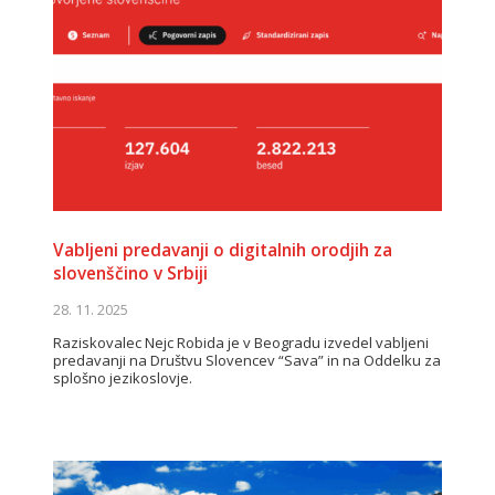
Vabljeni predavanji o digitalnih orodjih za
slovenščino v Srbiji
28. 11. 2025
Raziskovalec Nejc Robida je v Beogradu izvedel vabljeni
predavanji na Društvu Slovencev “Sava” in na Oddelku za
splošno jezikoslovje.