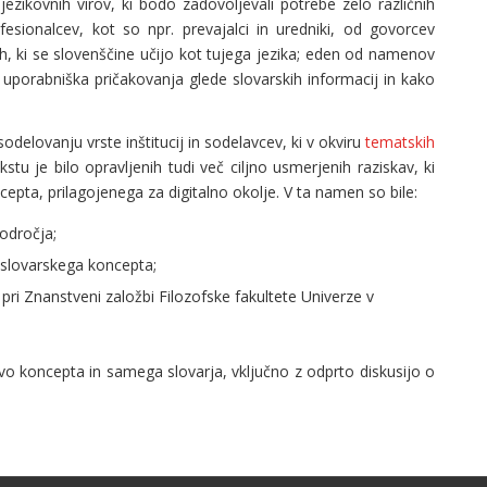
zikovnih virov, ki bodo zadovoljevali potrebe zelo različnih
esionalcev, kot so npr. prevajalci in uredniki, od govorcev
h, ki se slovenščine učijo kot tujega jezika; eden od namenov
 uporabniška pričakovanja glede slovarskih informacij in kako
elovanju vrste inštitucij in sodelavcev, ki v okviru
tematskih
stu je bilo opravljenih tudi več ciljno usmerjenih raziskav, ki
pta, prilagojenega za digitalno okolje. V ta namen so bile:
odročja;
 slovarskega koncepta;
 pri Znanstveni založbi Filozofske fakultete Univerze v
avo koncepta in samega slovarja, vključno z odprto diskusijo o