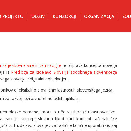
O PROJEKTU
ODZIV
KONZORCIJ
ORGANIZACIJA
SOD
 za jezikovne vire in tehnologije
je priprava koncepta novega
aja iz
Predloga za izdelavo Slovarja sodobnega slovenskega
vega slovarja v digitalni dobi dvojen:
bnikov o leksikalno-slovničnih lastnostih slovenskega jezika,
ra za razvoj jezikovnotehnoloških aplikacij.
vnotehnološke namene, mora biti že v izhodišču zasnovan kot
, zato je koncept slovarja hkrati tudi koncept računalniške
a tudi izdelavo slovarjev za različne končne uporabnike, saj