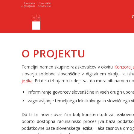
O PROJEKTU
Temeljni namen skupine raziskovalcev v okviru
Konzorcija
slovarja sodobne slovenščine v digitalnem okolju, ki izh
jezika
. Pri delu izhajamo iz dejstva, da mora biti namen no
informiranje govorcev slovenščine in vseh drugih upora
zagotavljanje temeljnega leksikalnega in slovničnega vi
Da bi bil novi slovar čim bolj koristen tudi za jeziko
odprto dostopna računalniško procesljiva baza podatkov
podatkovne baze slovenskega jezika. Taka zasnova omogoč