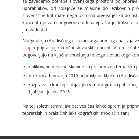
se zavedamo potrebe slovenskega prostora po pripravi je
uporabnikov, od šolajoče se mladine do jezikovnih prof
slovenščine kot maternega oziroma prvega jezika do tisti
koncepta je zato odgovoriti tudi na vprašanje, kakšna so
jim zadostiti.
Nadgradnja izhodiščnega slovarskega predloga nastaja v sod
skupin
pripravljajo končni slovarski koncept. V tem kontek
odgovarjajo na ključna vprašanja novega slovarskega konce
oblikovane delovne skupine za posamezna tematska p
do konca februarja 2015 pripravljena ključna izhodišča
razprave in koncept objavljen v monografski publikaciji
Ljubljani jeseni 2015.
Na tej spletni strani javnost ves čas lahko spremlja pripr
teoretskih in praktičnih leksikografskih izhodiščih zanj.