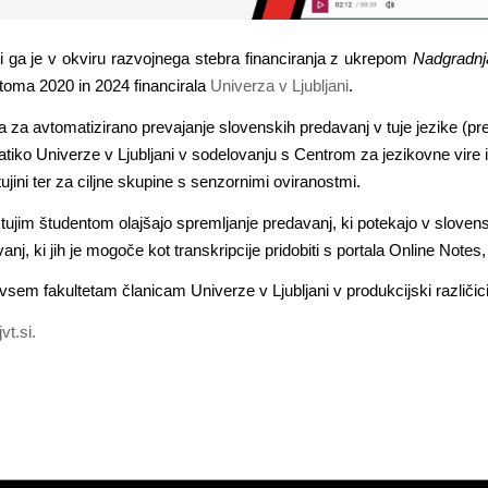
ki ga je v okviru razvojnega stebra financiranja z ukrepom
Nadgradnja
oma 2020 in 2024 financirala
Univerza v Ljubljani
.
 za avtomatizirano prevajanje slovenskih predavanj v tuje jezike (pre
ko Univerze v Ljubljani v sodelovanju s Centrom za jezikovne vire in te
jini ter za ciljne skupine s senzornimi oviranostmi.
vo tujim študentom olajšajo spremljanje predavanj, ki potekajo v slove
nj, ki jih je mogoče kot transkripcije pridobiti s portala Online Notes,
vsem fakultetam članicam Univerze v Ljubljani v produkcijski različic
vt.si.