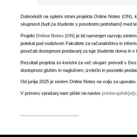
Dobrodošli na spletni strani projekta Online Notes (ON), 
skupnosti (tudi za študente s posebnimi potrebami)
med let
Projekt
Online Notes (ON)
je bil namenjen razvoju sistema
potekal pod vodstvom Fakultete za računalništvo in informati
povečati dostopnost predavanj za tuje študente doma in v tu
Rezultati projekta so koristni za več skupin: prevodi v ži
dostopnost gluhim in naglušnim; izvlečki in posnetki predava
Od junija 2025 je sistem Online Notes na voljo za uporabo 
V primeru vprašanj nam pišite na naslov
predavajalnik[at]cj