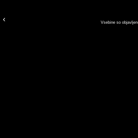
Sopomenke na MMC
Vsebine so objavlje
RTV SLO