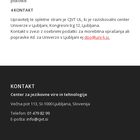
piškotke.
4 KONTAKT
Upravitelj te spletne strani je CJVT UL, ki je raziskovalni center
Univerze v Ljubljani, Kongresni trg 12, Ljubljana.
Kontakt v zvezi z osebnimi podatki: za morebitna vprašanja ali
popravke itd. za Univerzo v Ljubljani ej
dpo@uni-lj.si
.
KONTAKT
Center za jezikovne vire in tehnologije
Večna pot 113, SI-1000 Ljubljana, Slovenija
Telefon:
01 479 82 99
E-pošta:
info@cjvt.si