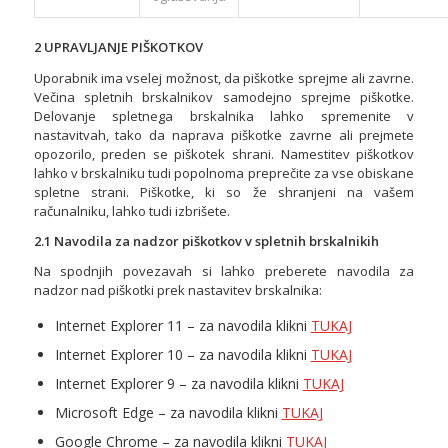
2 UPRAVLJANJE PIŠKOTKOV
Uporabnik ima vselej možnost, da piškotke sprejme ali zavrne.
Večina spletnih brskalnikov samodejno sprejme piškotke.
Delovanje spletnega brskalnika lahko spremenite v
nastavitvah, tako da naprava piškotke zavrne ali prejmete
opozorilo, preden se piškotek shrani. Namestitev piškotkov
lahko v brskalniku tudi popolnoma preprečite za vse obiskane
spletne strani. Piškotke, ki so že shranjeni na vašem
računalniku, lahko tudi izbrišete.
2.1 Navodila za nadzor piškotkov v spletnih brskalnikih
Na spodnjih povezavah si lahko preberete navodila za
nadzor nad piškotki prek nastavitev brskalnika:
Internet Explorer 11 – za navodila klikni
TUKAJ
Internet Explorer 10 – za navodila klikni
TUKAJ
Internet Explorer 9 – za navodila klikni
TUKAJ
Microsoft Edge – za navodila klikni
TUKAJ
Google Chrome – za navodila klikni
TUKAJ