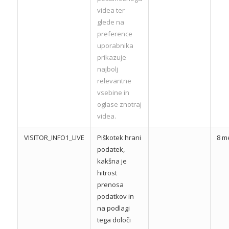
videa ter
glede na
preference
uporabnika
prikazuje
najbolj
relevantne
vsebine in
oglase znotraj
videa.
VISITOR_INFO1_LIVE
Piškotek hrani
8 m
podatek,
kakšna je
hitrost
prenosa
podatkov in
na podlagi
tega določi