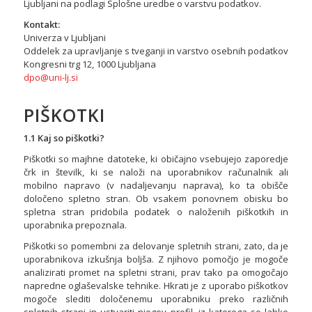
Ljubljani na podlagi Splošne uredbe o varstvu podatkov.
Kontakt:
​Univerza v Ljubljani
Oddelek za upravljanje s tveganji in varstvo osebnih podatkov
Kongresni trg 12, 1000 Ljubljana
dpo@uni-lj.si
PIŠKOTKI
1.1 Kaj so piškotki?
Piškotki so majhne datoteke, ki običajno vsebujejo zaporedje
črk in številk, ki se naloži na uporabnikov računalnik ali
mobilno napravo (v nadaljevanju naprava), ko ta obišče
določeno spletno stran. Ob vsakem ponovnem obisku bo
spletna stran pridobila podatek o naloženih piškotkih in
uporabnika prepoznala.
Piškotki so pomembni za delovanje spletnih strani, zato, da je
uporabnikova izkušnja boljša. Z njihovo pomočjo je mogoče
analizirati promet na spletni strani, prav tako pa omogočajo
napredne oglaševalske tehnike. Hkrati je z uporabo piškotkov
mogoče slediti določenemu uporabniku preko različnih