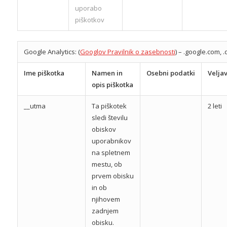
uporabo
piškotkov
Google Analytics: (
Googlov Pravilnik o zasebnosti
) – .google.com, .
Ime piškotka
Namen in
Osebni podatki
Velja
opis piškotka
__utma
Ta piškotek
2 leti
sledi številu
obiskov
uporabnikov
na spletnem
mestu, ob
prvem obisku
in ob
njihovem
zadnjem
obisku.