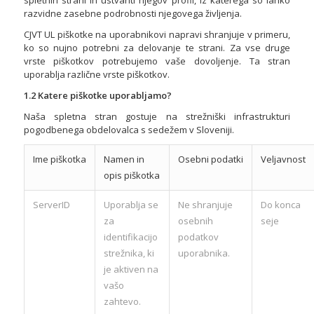
spletnih strani in ustvariti njegov profil, iz katerega so lahko
razvidne zasebne podrobnosti njegovega življenja.
CJVT UL piškotke na uporabnikovi napravi shranjuje v primeru,
ko so nujno potrebni za delovanje te strani. Za vse druge
vrste piškotkov potrebujemo vaše dovoljenje. Ta stran
uporablja različne vrste piškotkov.
1.2 Katere piškotke uporabljamo?
Naša spletna stran gostuje na strežniški infrastrukturi
pogodbenega obdelovalca s sedežem v Sloveniji.
Ime piškotka
Namen in
Osebni podatki
Veljavnost
opis piškotka
ServerID
Uporablja se
Ne shranjuje
Do konca
za
osebnih
seje
identifikacijo
podatkov
strežnika, ki
uporabnika.
je aktiven na
vašo
zahtevo.