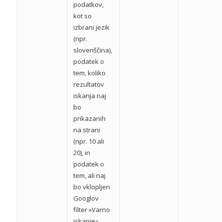
podatkov,
kot so
izbrani jezik
(npr.
slovenščina),
podatek o
tem, koliko
rezultatov
iskanja naj
bo
prikazanih
na strani
(npr. 10 ali
20), in
podatek o
tem, ali naj
bo vklopljen
Googlov
filter »Varno
iskanje«.