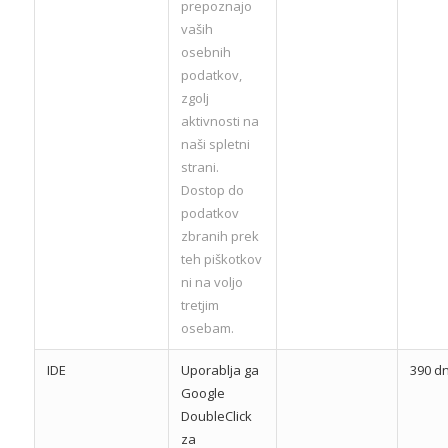
prepoznajo
vaših
osebnih
podatkov,
zgolj
aktivnosti na
naši spletni
strani.
Dostop do
podatkov
zbranih prek
teh piškotkov
ni na voljo
tretjim
osebam.
IDE
Uporablja ga
390 dn
Google
DoubleClick
za