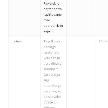
Piškotek je
potreben za
razlikovanje
med
uporabniki in
sejami.
__utmb
Ta piškotek
30 min
pomaga
izračunati,
koliko časa
traja obisk z
zbiranjem
časovnega
žiga
natančnega
trenutka, ko
obiskovalec
obišče to
spletno