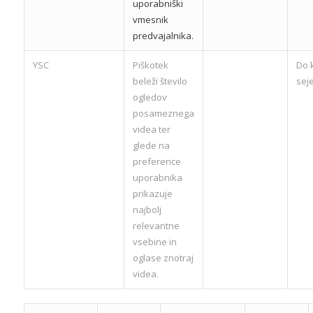
uporabniški
vmesnik
predvajalnika.
YSC
Piškotek
Do 
beleži število
sej
ogledov
posameznega
videa ter
glede na
preference
uporabnika
prikazuje
najbolj
relevantne
vsebine in
oglase znotraj
videa.