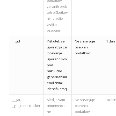
podatkov
zbranih prek
teh piškotkov
ni na voljo
tretjim
osebam.
__gid
Piškotek se
Ne shranjuje
1 dan
uporablja za
osebnih
ločevanje
podatkov.
uporabnikov
pod
naključno
generiranimi
enoličnimi
identifikatorji.
__gat,
Sledijo vam
Ne shranjuje
10 min
_gat_clientTracker
anonimno in
osebnih
ne
podatkov.