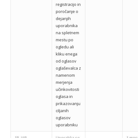
registracijo in
poročanje o
dejanjih
uporabnika
na spletnem
mestu po
ogledu ali
kliku enega
od oglasov
oglaševalca z
namenom
merjenja
učinkovitosti
oglasa in
prikazovanju
ciljanih
oglasov
uporabniku
1P_JAR
Uporablja se
1 mes