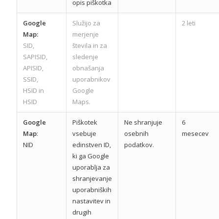
opis piškotka
Google
Služijo za
2 leti
Map:
merjenje
SID,
števila in za
SAPISID,
sledenje
APISID,
obnašanja
SSID,
uporabnikov
HSID in
Google
HSID
Maps.
Google
Piškotek
Ne shranjuje
6
Map
:
vsebuje
osebnih
mesecev
NID
edinstven ID,
podatkov.
ki ga Google
uporablja za
shranjevanje
uporabniških
nastavitev in
drugih