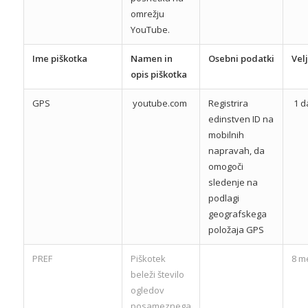
omrežju
YouTube.
Ime piškotka
Namen in
Osebni podatki
Vel
opis piškotka
GPS
youtube.com
Registrira
1 d
edinstven ID na
mobilnih
napravah, da
omogoči
sledenje na
podlagi
geografskega
položaja GPS
PREF
Piškotek
8 m
beleži število
ogledov
posameznega