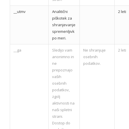
__utmv
Analitični
2 leti
piškotek za
shranjevanje
spremenljivk
po meri.
__ga
Sledijo vam
Ne shranjuje
2 leti
anonimno in
osebnih
ne
podatkov.
prepoznajo
vaših
osebnih
podatkov,
zgolj
aktivnosti na
naši spletni
strani.
Dostop do