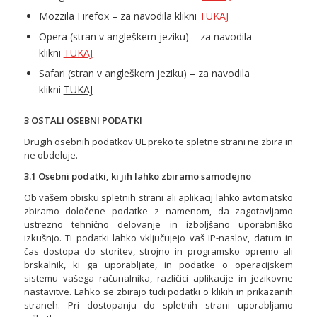
Mozzila Firefox – za navodila klikni
TUKAJ
Opera (stran v angleškem jeziku) – za navodila
klikni
TUKAJ
Safari (stran v angleškem jeziku) – za navodila
klikni
TUKAJ
3 OSTALI OSEBNI PODATKI
Drugih osebnih podatkov UL preko te spletne strani ne zbira in
ne obdeluje.
3.1 Osebni podatki, ki jih lahko zbiramo samodejno
Ob vašem obisku spletnih strani ali aplikacij lahko avtomatsko
zbiramo določene podatke z namenom, da zagotavljamo
ustrezno tehnično delovanje in izboljšano uporabniško
izkušnjo. Ti podatki lahko vključujejo vaš IP-naslov, datum in
čas dostopa do storitev, strojno in programsko opremo ali
brskalnik, ki ga uporabljate, in podatke o operacijskem
sistemu vašega računalnika, različici aplikacije in jezikovne
nastavitve. Lahko se zbirajo tudi podatki o klikih in prikazanih
straneh. Pri dostopanju do spletnih strani uporabljamo