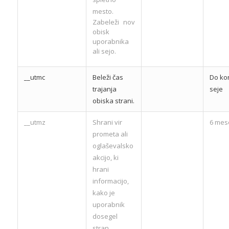
mesto.
Zabeleži nov
obisk
uporabnika
ali sejo.
__utmc
Beleži čas
Do ko
trajanja
seje
obiska strani.
__utmz
Shrani vir
6 mes
prometa ali
oglaševalsko
akcijo, ki
hrani
informacijo,
kako je
uporabnik
dosegel
stran.