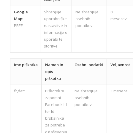
Google
Shranjuje
Ne shranjuje
8
Map:
uporabniške
osebnih
mesecev
PREF
nastavitve in
podatkov.
informacije o
uporabi te
storitve.
Ime piškotka
Namen in
Osebni podatki
Veljavnost
opis
piškotka
fr,datr
Piškotek si
Ne shranjuje
3 mesece
zapomni
osebnih
Facebook Id
podatkov.
ter Id
brskalnika
za potrebe
oglaševanja