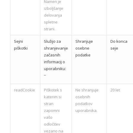
Namen je
izboljšanje
delovanja
spletne
strani.
Sejni
Služijo za
Shranjuje
Do konca
piškotki
shranjevanje
osebne
seje
začasnih
podatke
informacij o
uporabniku:
–
readCookie
Piškotek s
Ne shranjuje
20 let
katerim si
osebnih
stran
podatkov
zapomni
uporabnika.
vašo
odločitev
vezano na