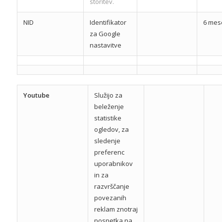
storitev.
NID
Identifikator
6 mes
za Google
nastavitve
Youtube
Služijo za
beleženje
statistike
ogledov, za
sledenje
preferenc
uporabnikov
in za
razvrščanje
povezanih
reklam znotraj
posnetka na