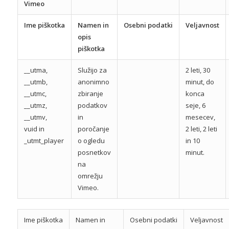
Vimeo
Ime piškotka
Namen in
Osebni podatki
Veljavnost
opis
piškotka
__utma,
Služijo za
2 leti, 30
__utmb,
anonimno
minut, do
__utmc,
zbiranje
konca
__utmz,
podatkov
seje, 6
__utmv,
in
mesecev,
vuid in
poročanje
2 leti, 2 leti
_utmt_player
o ogledu
in 10
posnetkov
minut.
na
omrežju
Vimeo.
Ime piškotka
Namen in
Osebni podatki
Veljavnost