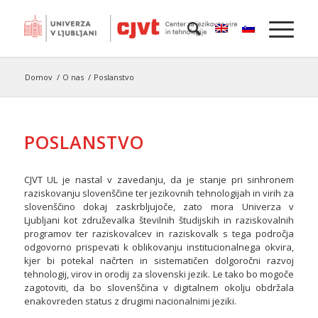
Domov
/
O nas
/
Poslanstvo
POSLANSTVO
CJVT UL je nastal v zavedanju, da je stanje pri sinhronem
raziskovanju slovenščine ter jezikovnih tehnologijah in virih za
slovenščino dokaj zaskrbljujoče, zato mora Univerza v
Ljubljani kot združevalka številnih študijskih in raziskovalnih
programov ter raziskovalcev in raziskovalk s tega področja
odgovorno prispevati k oblikovanju institucionalnega okvira,
kjer bi potekal načrten in sistematičen dolgoročni razvoj
tehnologij, virov in orodij za slovenski jezik. Le tako bo mogoče
zagotoviti, da bo slovenščina v digitalnem okolju obdržala
enakovreden status z drugimi nacionalnimi jeziki.