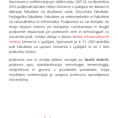
Sporazum o sodelovanju pri oblikovanju CJVT UL so decembra
2012 podpisali takratni rektor Univerze v Ljubljani ter dekani in
dekanje Fakultete za družbene vede, Filozofske fakultete,
Pedagoške fakultete, Fakultete za elektrotehniko in Fakultete
za računalništvo in informatiko. Podpisnice so se strinjale, da
imajo skupen interes pri razvijanju raziskovanja in drugih
podpornih dejavnosti pri jezikovnih virih in tehnologijah za
slovenski jezik. Center deluje v okviru
Mreže infrastrukturnih
centrov
Univerze v Ljubljani. Sporazum je 4. 11. 2021 potrdila
tudi Fakulteta za upravo Univerze v Ljubljani in se s tem
pridružila Centru.
Jezikovne vire in orodja želimo razvijati po
šestih stebrih:
jezikovni opis, standardizacija, tehnologije, terminologija,
večjezičnost in govorci s posebnimi potrebami. Vizija
rezultatov sodelovanja je urejena jezikovna opremljenost
slovenščine.