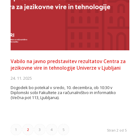
Vabilo na javno predstavitev rezultatov Centra za
jezikovne vire in tehnologije Univerze v Ljubljani
24. 11. 2025
Dogodek bo potekal v sredo, 10. decembra, ob 10:30 v
Diplomski sobi Fakultete za računalništvo in informatiko
(Večna pot 113, Ljubljana).
1
2
3
4
5
Stran 2 od 5