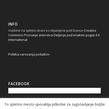
INFO
Vsebine na spletni strani so objavljene pod licenco
Creative
Commons Priznanje avtorstva-Deljenje pod enakimi pogoji 4.0
International
Politika varovanja podatkov
FACEBOOK
To spletno mesto uporablja piškotke za zagotavljanje boljše