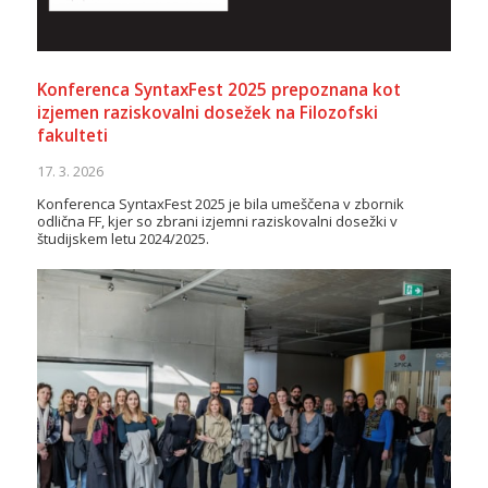
Konferenca SyntaxFest 2025 prepoznana kot
izjemen raziskovalni dosežek na Filozofski
fakulteti
17. 3. 2026
Konferenca SyntaxFest 2025 je bila umeščena v zbornik
odlična FF, kjer so zbrani izjemni raziskovalni dosežki v
študijskem letu 2024/2025.