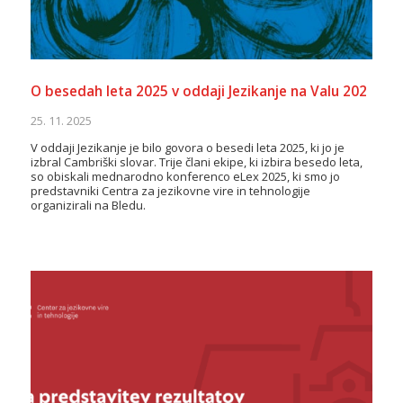
O besedah leta 2025 v oddaji Jezikanje na Valu 202
25. 11. 2025
V oddaji Jezikanje je bilo govora o besedi leta 2025, ki jo je
izbral Cambriški slovar. Trije člani ekipe, ki izbira besedo leta,
so obiskali mednarodno konferenco eLex 2025, ki smo jo
predstavniki Centra za jezikovne vire in tehnologije
organizirali na Bledu.