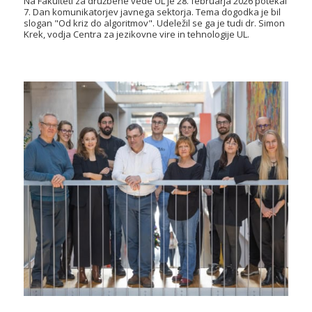
Na Fakulteti za družbene vede UL je 28. februarja 2026 potekal
7. Dan komunikatorjev javnega sektorja. Tema dogodka je bil
slogan "Od kriz do algoritmov". Udeležil se ga je tudi dr. Simon
Krek, vodja Centra za jezikovne vire in tehnologije UL.