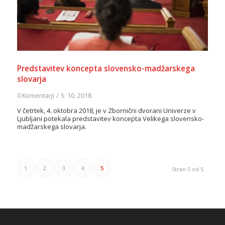
Predstavitev koncepta slovensko-madžarskega
slovarja
0 Komentarji
/
5. 10. 2018
V četrtek, 4. oktobra 2018, je v Zbornični dvorani Univerze v
Ljubljani potekala predstavitev koncepta Velikega slovensko-
madžarskega slovarja.
1
2
3
4
5
Stran 5 od 5