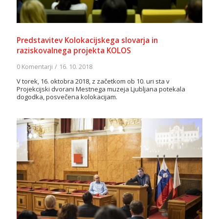
Predstavitev Kolokacijskega slovarja in
raziskovalnega projekta KOLOS
0 Komentarji
/
16. 10. 2018
V torek, 16. oktobra 2018, z začetkom ob 10. uri sta v
Projekcijski dvorani Mestnega muzeja Ljubljana potekala
dogodka, posvečena kolokacijam.