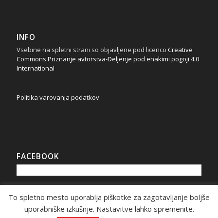
INFO
Vsebine na spletni strani so objavljene pod licenco
Creative
Commons Priznanje avtorstva-Deljenje pod enakimi pogoji 4.0
International
Politika varovanja podatkov
FACEBOOK
To spletno mesto uporablja piškotke za zagotavljanje boljše
uporabniške izkušnje. Nastavitve lahko spremenite.