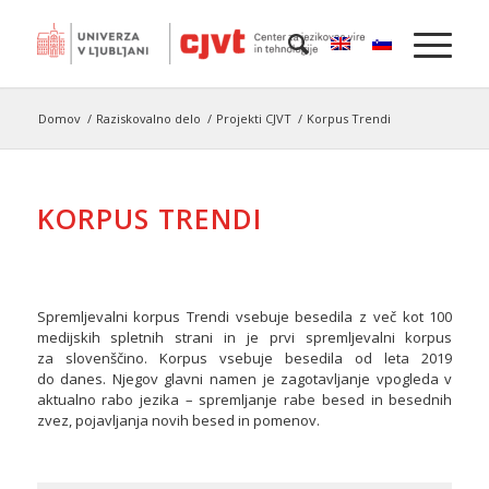
Domov
/
Raziskovalno delo
/
Projekti CJVT
/
Korpus Trendi
KORPUS TRENDI
Spremljevalni korpus
Trendi
vsebuje besedila z več kot 100
medijskih spletnih strani in je prvi spremljevalni korpus
za
slove
n
ščino. Korpus vsebuje besedila od leta 2019
do
danes. Njegov glavni namen je zagotavljanje vpogleda v
aktualno rabo jezika – spremljanje rabe besed in besednih
zvez, pojavljanja novih besed in pomenov.