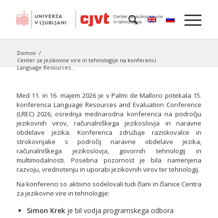
Domov
/
Center za jezikovne vire in tehnologije na konferenci
Language Resources...
Med 11. in 16. majem 2026 je v Palmi de Mallorci potekala 15.
konferenca Language Resources and Evaluation Conference
(LREC) 2026, osrednja mednarodna konferenca na področju
jezikovnih virov, računalniškega jezikoslovja in naravne
obdelave jezika. Konferenca združuje raziskovalce in
strokovnjake s področij naravne obdelave jezika,
računalniškega jezikoslovja, govornih tehnologij in
multimodalnosti. Posebna pozornost je bila namenjena
razvoju, vrednotenju in uporabi jezikovnih virov ter tehnologij.
Na konferenci so aktivno sodelovali tudi člani in članice Centra
za jezikovne vire in tehnologije:
Simon Krek
je bil vodja programskega odbora