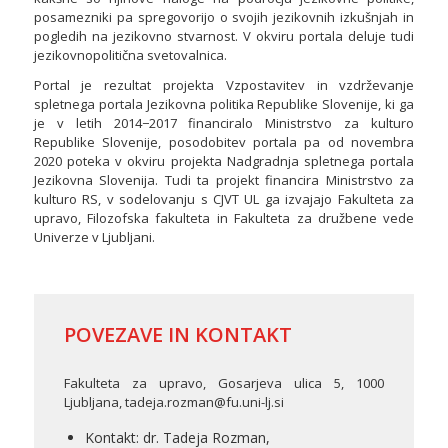
posamezniki pa spregovorijo o svojih jezikovnih izkušnjah in
pogledih na jezikovno stvarnost. V okviru portala deluje tudi
jezikovnopolitična svetovalnica.
Portal je rezultat projekta Vzpostavitev in vzdrževanje
spletnega portala Jezikovna politika Republike Slovenije, ki ga
je v letih 2014−2017 financiralo Ministrstvo za kulturo
Republike Slovenije, posodobitev portala pa od novembra
2020 poteka v okviru projekta Nadgradnja spletnega portala
Jezikovna Slovenija. Tudi ta projekt financira Ministrstvo za
kulturo RS, v sodelovanju s CJVT UL ga izvajajo Fakulteta za
upravo, Filozofska fakulteta in Fakulteta za družbene vede
Univerze v Ljubljani.
POVEZAVE IN KONTAKT
Fakulteta za upravo, Gosarjeva ulica 5, 1000
Ljubljana, tadeja.rozman@fu.uni-lj.si
Kontakt: dr. Tadeja Rozman,