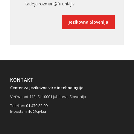
tadeja.rozman@fu.uni-lj.si
Jezikovna Slovenija
KONTAKT
Center za jezikovne vire in tehnologije
Večna pot 113, SI-1000 Ljubljana, Slovenija
Telefon:
01 479 82 99
E-pošta:
info@cjvt.si