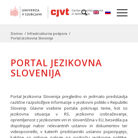
Domov
/
Infrastrukturna podpora
/
Portal Jezikovna Slovenija
PORTAL JEZIKOVNA
SLOVENIJA
Portal Jezikovna Slovenija pregledno in jedrnato predstavlja
različne razpoložljive informacije o jezikovni politiki v Republiki
Sloveniji. Glavne vsebine portala pokrivajo teme, kot so
jezikovna situacija v RS, jezikovno izobraževanje,
opremljenost z jezikovnimi viri in slovenščina v EU, besedila pa
dopolnjuje nabor relevantnih ustanov in dokumentov ter
videoposnetki, v katerih predstavniki ustanov pojasnjujejo,
kakšne so njihove naloge na področju jezikovne politike,