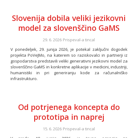
Slovenija dobila veliki jezikovni
model za slovenščino GaMS
29. 6. 2026
Prispeval-a
tincal
V ponedeljek, 29. junija 2026, je potekal zaključni dogodek
projekta PoVeJMo, na katerem so raziskovalci in partnerji iz
gospodarstva predstavili veliki generativni jezikovni model za
slovenščino GaMS in konkretne aplikacije v medicini, industriji,
humanistiki in pri generiranju kode za računalniško
infrastrukturo.
Od potrjenega koncepta do
prototipa in naprej
15. 6. 2026
Prispeval-a
tincal