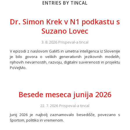
ENTRIES BY TINCAL
Dr. Simon Krek v N1 podkastu s
Suzano Lovec
3. 8. 2026
Prispeval-a
tincal
V epizodi z naslovom GaMS in umetna inteligenca iz Slovenije
je bilo govora o velikih generativnih jezikovnih modelih,
njihovih nevarnostih, razvoju, digitalni suverenosti in projektu
PoVeJMo.
Besede meseca junija 2026
22. 7. 2026
Prispeval-a
tincal
Junij 2026 je najbolj zaznamovalo besedišče, povezano s
športom, politiko in vremenom.