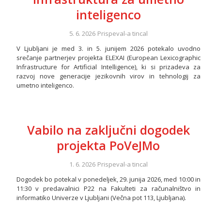
inteligenco
5. 6. 2026
Prispeval-a
tincal
V Ljubljani je med 3. in 5. junijem 2026 potekalo uvodno
srečanje partnerjev projekta ELEXAI (European Lexicographic
Infrastructure for Artificial Intelligence), ki si prizadeva za
razvoj nove generacije jezikovnih virov in tehnologij za
umetno inteligenco.
Vabilo na zaključni dogodek
projekta PoVeJMo
1. 6. 2026
Prispeval-a
tincal
Dogodek bo potekal v ponedeljek, 29. junija 2026, med 10:00 in
11:30 v predavalnici P22 na Fakulteti za računalništvo in
informatiko Univerze v Ljubljani (Večna pot 113, Ljubljana).