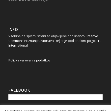
INFO
Vsebine na spletni strani so objavljene pod licenco
Creative
Commons Priznanje avtorstva-Deljenje pod enakimi pogoji 4.0
International
Politika varovanja podatkov
FACEBOOK
To spletno mesto uporablja piškotke za zagotavljanje boljše