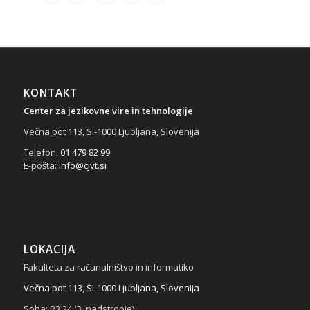
KONTAKT
Center za jezikovne vire in tehnologije
Večna pot 113, SI-1000 Ljubljana, Slovenija
Telefon:
01 479 82 99
E-pošta:
info@cjvt.si
LOKACIJA
Fakulteta za računalništvo in informatiko
Večna pot 113, SI-1000 Ljubljana, Slovenija
Soba: R3.24 (3. nadstropje)