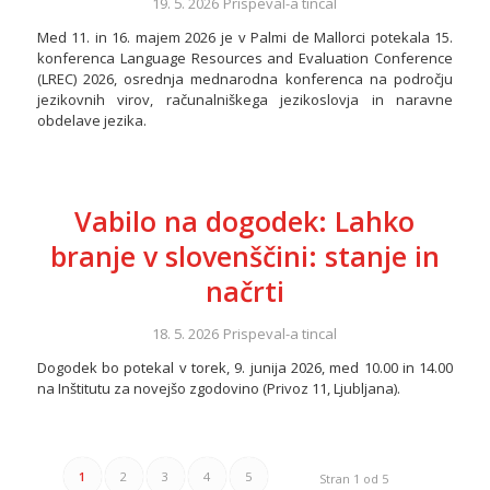
19. 5. 2026
Prispeval-a
tincal
Med 11. in 16. majem 2026 je v Palmi de Mallorci potekala 15.
konferenca Language Resources and Evaluation Conference
(LREC) 2026, osrednja mednarodna konferenca na področju
jezikovnih virov, računalniškega jezikoslovja in naravne
obdelave jezika.
Vabilo na dogodek: Lahko
branje v slovenščini: stanje in
načrti
18. 5. 2026
Prispeval-a
tincal
Dogodek bo potekal v torek, 9. junija 2026, med 10.00 in 14.00
na Inštitutu za novejšo zgodovino (Privoz 11, Ljubljana).
1
2
3
4
5
Stran 1 od 5