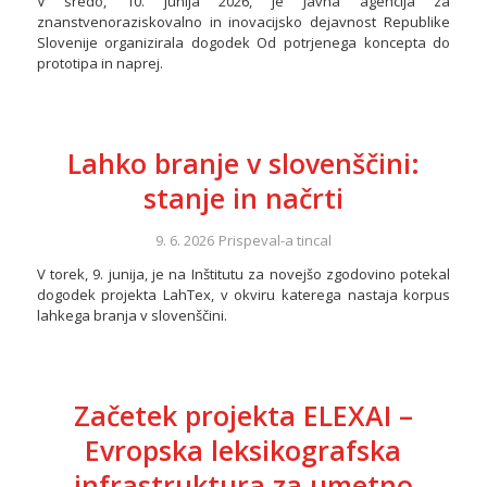
V sredo, 10. junija 2026, je Javna agencija za
znanstvenoraziskovalno in inovacijsko dejavnost Republike
Slovenije organizirala dogodek Od potrjenega koncepta do
prototipa in naprej.
Lahko branje v slovenščini:
stanje in načrti
9. 6. 2026
Prispeval-a
tincal
V torek, 9. junija, je na Inštitutu za novejšo zgodovino potekal
dogodek projekta LahTex, v okviru katerega nastaja korpus
lahkega branja v slovenščini.
Začetek projekta ELEXAI –
Evropska leksikografska
infrastruktura za umetno