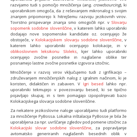
razvijamo tudi s pomočjo množičenja (ang.
crowdsourcing
), ki
uporabnikom omogoča, da z reševanjem mikronalog s svojim
znanjem pripomorejo k hitrejšemu razvoju jezikovnih virov.
Tovrstno prispevanje znanja smo omogočili npr. v
Slovarju
sopomenk sodobne slovenščine
, v katerem lahko uporabniki
dodajajo nove sopomenske kandidate oz. ocenjujejo že
obstoječe, v
Kolokacijskem slovarju sodobne slovenščine
, v
katerem lahko uporabniki ocenjujejo kolokacije, in v
oblikoslovnem leksikonu Sloleks
, kjer lahko uporabniki
ocenjujejo zvočne posnetke in naglašene oblike ter
posnamejo lastne zvočne posnetke izgovora iztočnic.
Množičenje v razvoj virov vključujemo tudi z igrifikacijo –
združevanjem množičenjskih nalog z igralnim načinom, ki je
koristen, didaktičen in zabaven. V
Igri besed
lahko npr.
uporabniki tekmujejo v povezovanju besed, ki se tipično
pojavljajo skupaj, in s tem pomagajo izpopolnjevati bazo
Kolokacijskega slovarja sodobne slovenščine.
Za nekatere jezikoslovne naloge uporabljamo tudi platformo
za množičenje PyBossa. Lokalna inštalacija PyBosse je bila že
uporabljena za npr. uvrščanje zgledov pod pomene iztočnic za
Kolokacijski slovar sodobne slovenščine
, za popravljanje
avtomatsko generiranih naglašenih besednih oblik v