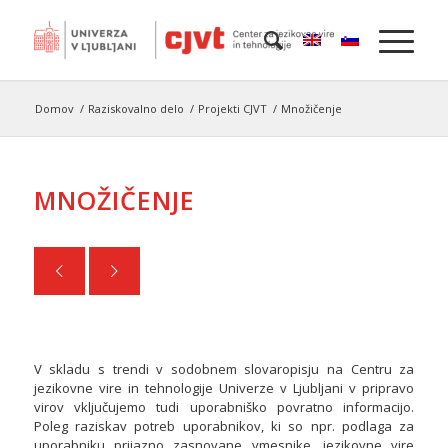
Domov
/
Raziskovalno delo
/
Projekti CJVT
/
Množičenje
MNOŽIČENJE
V skladu s trendi v sodobnem slovaropisju na Centru za
jezikovne vire in tehnologije Univerze v Ljubljani v pripravo
virov vključujemo tudi uporabniško povratno informacijo.
Poleg raziskav potreb uporabnikov, ki so npr. podlaga za
uporabniku prijazno zasnovane vmesnike, jezikovne vire